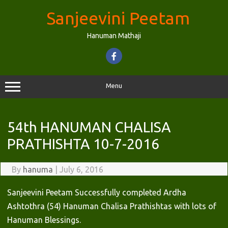
Skip
to
Sanjeevini Peetam
content
Hanuman Mathaji
Menu
54th HANUMAN CHALISA
PRATHISHTA 10-7-2016
By
hanuma
|
July 6, 2016
Sanjeevini Peetam Successfully completed Ardha
Ashtothra (54) Hanuman Chalisa Prathishtas with lots of
Hanuman Blessings.