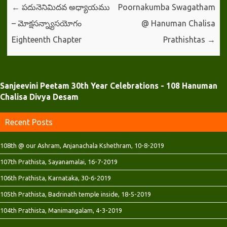
i
s
s
←
పదునెనిమిదవ అధ్యాయము
Poornakumba Swagatham
n
i
i
n
n
n
– మోక్షసన్న్యాసయోగం
@ Hanuman Chalisa
e
n
n
w
e
e
w
w
w
Eighteenth Chapter
Prathishtas
→
i
w
w
n
i
i
d
n
n
o
d
d
w
o
o
)
w
w
)
)
Sanjeevini Peetam 30th Year Celebrations - 108 Hanuman
Chalisa Divya Desam
Recent Posts
108th @ our Ashram, Anjanachala Kshethram, 10-8-2019
107th Prathista, Sayanamalai, 16-7-2019
106th Prathista, Karnataka, 30-6-2019
105th Prathista, Badrinath temple inside, 18-5-2019
104th Prathista, Manimangalam, 4-3-2019