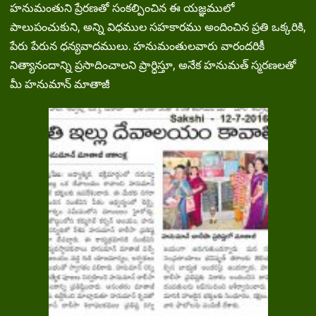
హనుమంతుని ప్రేరణతో సంకల్పించిన ఈ యజ్ఞములో
పాలుపంచుకుని, అన్ని విధముల సహకారము అందించిన ప్రతి ఒక్కరికి,
పేరు పేరున ధన్యవాదములు. హనుమంతులవారు వారందరికీ
నిత్యానందాన్ని ప్రసాదించాలని ప్రార్ధిస్తూ, అనేక హనుమత్ స్మరణలతో
మీ హనుమాన్ మాతాజీ