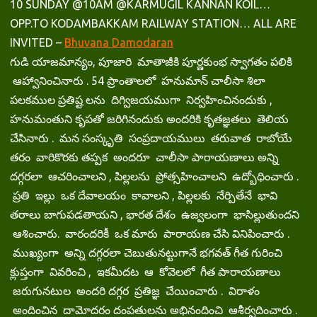
10 SUNDAY @10AM @KARMUGIL KANNAN KOIL…
OPP.TO KODAMBAKKAM RAILWAY STATION… ALL ARE
INVITED –
Bhuvana Damodaran
గుడి యాజమాన్యం, పూజారి మాతాజీకి పూర్ణకుంభ స్వాగతం పలికి
ఆహ్వానించినారు . 54 ప్రాంతాలలో హనుమాన్ చాలీసా శిలా
పలకముల ప్రతిష్ట లను దిగ్విజయముగా నిర్వహించినందుకు ,
హనుమంతుని కృపతో జరిగినందుకు అందరికి కృతజ్ఞతలు తెలియ
చేసినారు . మన సంస్కృతి సంప్రదాయములు తరువాత రాబోయే
తరం వారికొరకు తప్పక అందరూ చాలీసా పారాయణాలు అన్ని
దగ్గరలా ఆచరించాలని , పిల్లలను ప్రోత్సహించాలని ఉద్బోధించారు .
ప్రతి ఇల్లు ఒక దేవాలయం కావాలని , పిల్లలకు నేర్పితేనే భావి
తరాలు బాగుపడతాయని , భారత దేశం ఉజ్వలంగా భాసిల్లుతుందని
ఆశించారు. వారందరికీ ఒక మారు పారాయణ చేసి వినిపించారు .
ముఖ్యంగా అన్ని దగ్గరలా చెబుతునట్టుగానే భగవత్ గీత గురించి
క్లుప్తంగా వివరించి , ఇకమీదట ఆ కోవెలలో గీత పారాయణాలు
జరుగునటుల అందరి దగ్గర ప్రతిజ్ఞ చేయించారు . విరాళం
అందించిన దామోదరం దంపతులను అభినందించి ఆశీర్వదించారు .