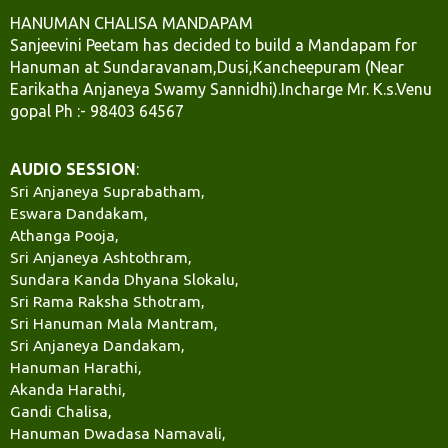
HANUMAN CHALISA MANDAPAM
Sanjeevini Peetam has decided to build a Mandapam for
Hanuman at Sundaravanam,Dusi,Kancheepuram (Near
Earikatha Anjaneya Swamy Sannidhi).Incharge Mr. K.s.Venu
gopal Ph :- 98403 64567
AUDIO SESSION
:
Sri Anjaneya Suprabatham,
Eswara Dandakam,
Athanga Pooja,
Sri Anjaneya Ashtothram,
Sundara Kanda Dhyana Slokalu,
Sri Rama Raksha Sthotram,
Sri Hanuman Mala Mantram,
Sri Anjaneya Dandakam,
Hanuman Harathi,
Akanda Harathi,
Gandi Chalisa,
Hanuman Dwadasa Namavali,