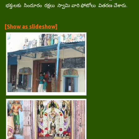
భక్తులకు సిందూరం రక్షలు స్వామి వారి ఫోటోలు వితరణ చేశారు.
[Show as slideshow]