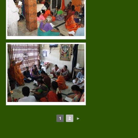
1
2
►